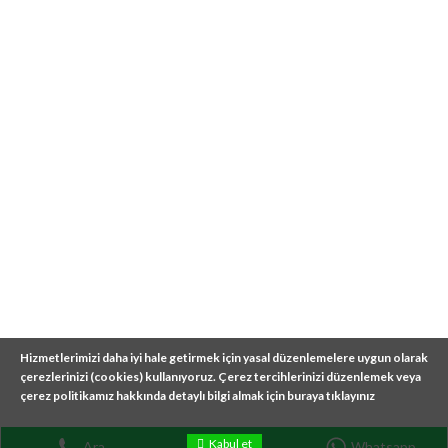
DATE
12/09/2017
SKILL
MARKETING
CLIENT
THEMEFOREST
RELATED PROJECTS
DIGITAL MARKETING
DIGITAL MARKETING
DIGITAL MARKETING
CREATIVE BUSINESS
CREATIVE BUSINESS
CONTENT BUILDING
MEDIA OPTIMIZE
MEDIA OPTIMIZE
MEDIA OPTIMIZE
Hizmetlerimizi daha iyi hale getirmek için yasal düzenlemelere uygun olarak
© GÖKTEPE BILIŞIM TÜM HAKLARI SAKLIDIR.
çerezlerinizi (cookies) kullanıyoruz. Çerez tercihlerinizi düzenlemek veya
ANASAYFA
TEKNIK SERVIS
WEB TASARIM
çerez politikamız hakkında detaylı bilgi almak için buraya tıklayınız
SIRAMATIK
İLETIŞIM
Kabul et
Ara
İletişim
Whatsapp