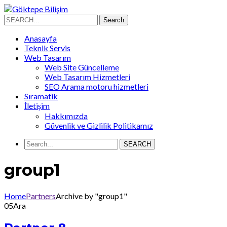
Search
Search
for:
Anasayfa
Teknik Servis
Web Tasarım
Web Site Güncelleme
Web Tasarım Hizmetleri
SEO Arama motoru hizmetleri
Sıramatik
İletişim
Hakkımızda
Güvenlik ve Gizlilik Politikamız
SEARCH
group1
Home
Partners
Archive by "group1"
05
Ara