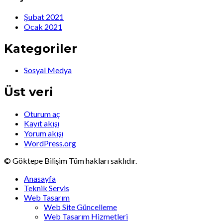
Şubat 2021
Ocak 2021
Kategoriler
Sosyal Medya
Üst veri
Oturum aç
Kayıt akışı
Yorum akışı
WordPress.org
© Göktepe Bilişim Tüm hakları saklıdır.
Anasayfa
Teknik Servis
Web Tasarım
Web Site Güncelleme
Web Tasarım Hizmetleri