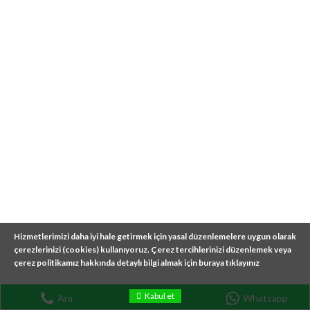
almaya çalışıyoruz.
READ MORE
© GÖKTEPE BILIŞIM TÜM HAKLARI SAKLIDIR.
ANASAYFA
TEKNIK SERVIS
WEB TASARIM
SIRAMATIK
İLETIŞIM
Hizmetlerimizi daha iyi hale getirmek için yasal düzenlemelere uygun olarak
çerezlerinizi (cookies) kullanıyoruz. Çerez tercihlerinizi düzenlemek veya
çerez politikamız hakkında detaylı bilgi almak için buraya tıklayınız
Kabul et
Ara
İletişim
Whatsapp